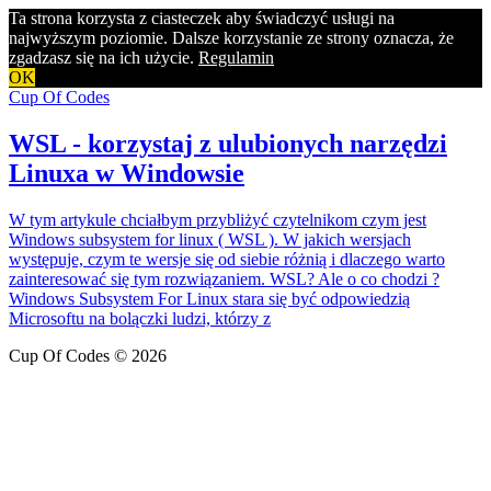
Ta strona korzysta z ciasteczek aby świadczyć usługi na
najwyższym poziomie. Dalsze korzystanie ze strony oznacza, że
zgadzasz się na ich użycie.
Regulamin
OK
Cup Of Codes
WSL - korzystaj z ulubionych narzędzi
Linuxa w Windowsie
W tym artykule chciałbym przybliżyć czytelnikom czym jest
Windows subsystem for linux ( WSL ). W jakich wersjach
występuje, czym te wersje się od siebie różnią i dlaczego warto
zainteresować się tym rozwiązaniem. WSL? Ale o co chodzi ?
Windows Subsystem For Linux stara się być odpowiedzią
Microsoftu na bolączki ludzi, którzy z
Cup Of Codes © 2026